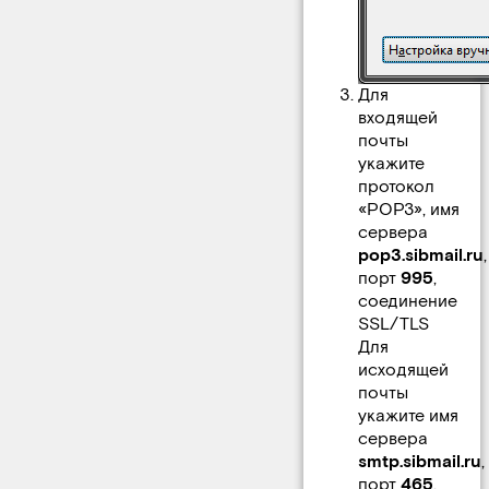
Для
входящей
почты
укажите
протокол
«POP3», имя
сервера
pop3.sibmail.ru
,
порт
995
,
соединение
SSL/TLS
Для
исходящей
почты
укажите имя
сервера
smtp.sibmail.ru
,
порт
465
,