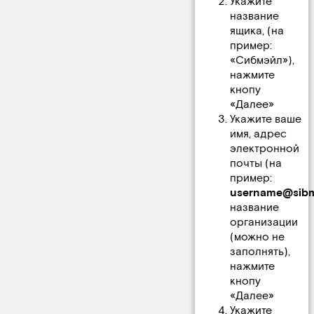
Укажите
название
ящика, (на
пример:
«Сибмэйл»),
нажмите
кнопу
«Далее»
Укажите ваше
имя, адрес
электронной
почты (на
пример:
username@sibma
название
организации
(можно не
заполнять),
нажмите
кнопу
«Далее»
Укажите