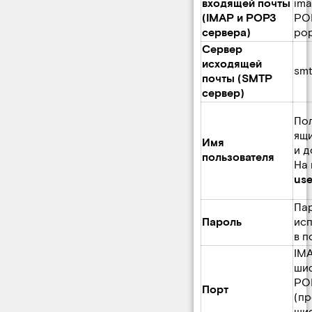
входящей почты
ima
(IMAP и POP3
PO
сервера)
pop
Сервер
исходящей
smt
почты (SMTP
сервер)
Пол
ящи
Имя
и 
пользователя
На 
use
Пар
Пароль
исп
в п
IMA
ши
PO
Порт
(пр