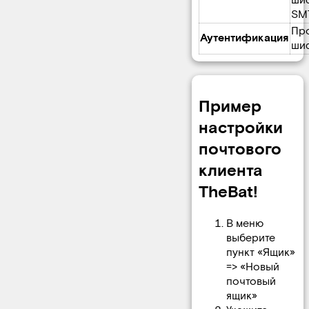
ши
SM
Про
Аутентификация
ши
Пример
настройки
почтового
клиента
TheBat!
В меню
выберите
пункт «Ящик»
=> «Новый
почтовый
ящик»