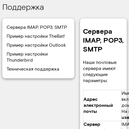
Поддержка
Сервера IMAP, POP3, SMTP
Сервера
Пример настройки TheBat!
IMAP, POP3,
Пример настройки Outlook
SMTP
Пример настройки
Thunderbird
Наши почтовые
сервера имеют
Техническая поддержка
следующие
параметры:
Имя
Адрес
вкл
электронный
дом
почты
На 
use
Сервер
IM