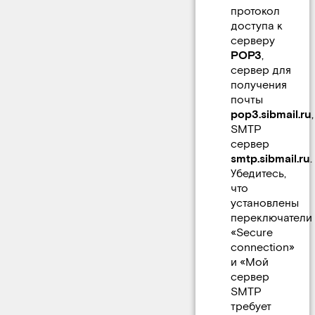
протокол
доступа к
серверу
POP3
,
сервер для
получения
почты
pop3.sibmail.ru
,
SMTP
сервер
smtp.sibmail.ru
.
Убедитесь,
что
установлены
переключатели
«Secure
connection»
и «Мой
сервер
SMTP
требует