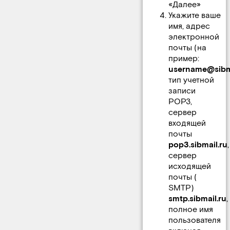
«Далее»
Укажите ваше
имя, адрес
электронной
почты (на
пример:
username@sibma
тип учетной
записи
POP3,
сервер
входящей
почты
pop3.sibmail.ru
,
сервер
исходящей
почты (
SMTP)
smtp.sibmail.ru
,
полное имя
пользователя